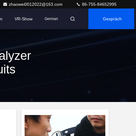
zhaowei0012022@163.com
86-755-84652995
en
VR-Show
Gespräch
German
alyzer
its