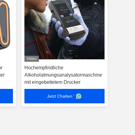
Video
or
Hochempfindliche
ter
Alkoholatmungsanalysatormaschine
mit eingebettetem Drucker
Jetzt Chatten '