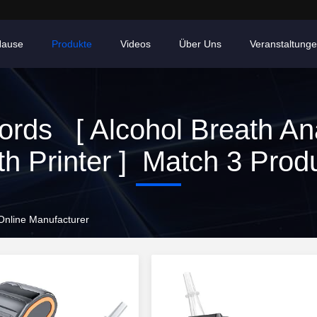
Hause
Produkte
Videos
Über Uns
Veranstaltung
rds [ Alcohol Breath An
th Printer ] Match 3 Produ
 Online Manufacturer