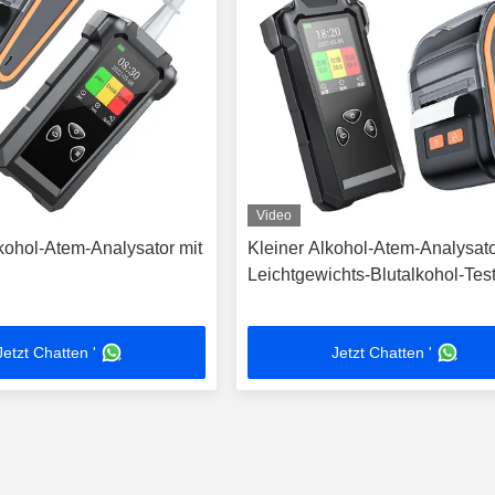
Video
lkohol-Atem-Analysator mit
Kleiner Alkohol-Atem-Analysat
Leichtgewichts-Blutalkohol-Tes
Jetzt Chatten '
Jetzt Chatten '