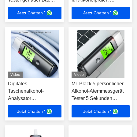
Tester mit Halbleiter
industrielle Anwendungen
Jetzt Chatten '
Jetzt Chatten '
Sensor
Video
Video
Digitales
Mr. Black 5 persönlicher
Taschenalkohol-
Alkohol-Atemmessgerät
Analysator
Tester 5 Sekunden
Atemmessgerät mit
Reaktionszeit mit
Jetzt Chatten '
Jetzt Chatten '
Mundrohr
Höralarm