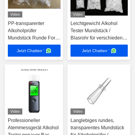
Video
Video
PP-transparenter
Leichtgewicht Alkohol
Alkoholprüfer
Tester Mundstück /
Mundstück Runde Form
Blasrohr für verschiedene
Hohe
Atemmessgeräte
Jetzt Chatten '
Jetzt Chatten '
Geruchsbeständigkeit
Video
Video
Professioneller
Langlebiges rundes,
Atemmessgerät Alkohol
transparentes Mundstück
Tester genauer Bac
für Alkoholprüfer /