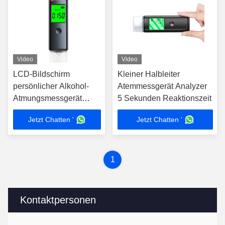
Video
Video
LCD-Bildschirm
Kleiner Halbleiter
persönlicher Alkohol-
Atemmessgerät Analyzer
Atmungsmessgerät
5 Sekunden Reaktionszeit
Schlüsselschlüssel
Jetzt Chatten '
Jetzt Chatten '
0,00-200 mg/100 ml
1
Kontaktpersonen