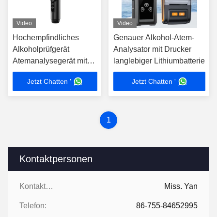
Video
Video
Hochempfindliches
Genauer Alkohol-Atem-
Alkoholprüfgerät
Analysator mit Drucker
Atemanalysegerät mit
langlebiger Lithiumbatterie
UV-
Jetzt Chatten '
Jetzt Chatten '
Desinfektionsfunktion
1
Kontaktpersonen
Kontaktpersonen:
Miss. Yan
Telefon:
86-755-84652995