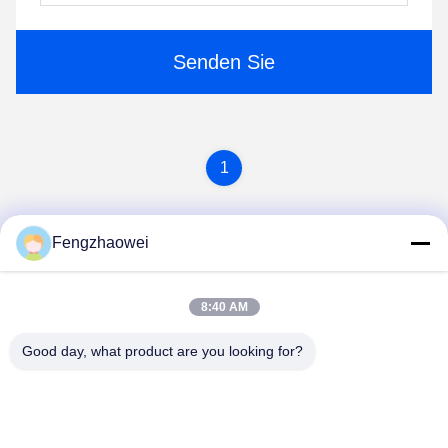
Senden Sie
1
Fengzhaowei
8:40 AM
Good day, what product are you looking for?
Shenzhen Fengzhaowei Technology Co.,Ltd
zhaowei0012022@163.com
86-755-84652995