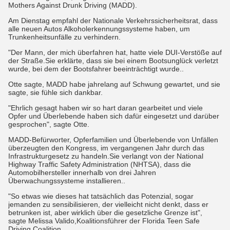
Mothers Against Drunk Driving (MADD).
Am Dienstag empfahl der Nationale Verkehrssicherheitsrat, dass
alle neuen Autos Alkoholerkennungssysteme haben, um
Trunkenheitsunfälle zu verhindern.
"Der Mann, der mich überfahren hat, hatte viele DUI-Verstöße auf
der Straße.Sie erklärte, dass sie bei einem Bootsunglück verletzt
wurde, bei dem der Bootsfahrer beeinträchtigt wurde..
Otte sagte, MADD habe jahrelang auf Schwung gewartet, und sie
sagte, sie fühle sich dankbar.
"Ehrlich gesagt haben wir so hart daran gearbeitet und viele
Opfer und Überlebende haben sich dafür eingesetzt und darüber
gesprochen", sagte Otte.
MADD-Befürworter, Opferfamilien und Überlebende von Unfällen
überzeugten den Kongress, im vergangenen Jahr durch das
Infrastrukturgesetz zu handeln.Sie verlangt von der National
Highway Traffic Safety Administration (NHTSA), dass die
Automobilhersteller innerhalb von drei Jahren
Überwachungssysteme installieren..
"So etwas wie dieses hat tatsächlich das Potenzial, sogar
jemanden zu sensibilisieren, der vielleicht nicht denkt, dass er
betrunken ist, aber wirklich über die gesetzliche Grenze ist",
sagte Melissa Valido,Koalitionsführer der Florida Teen Safe
Driving Coalition.