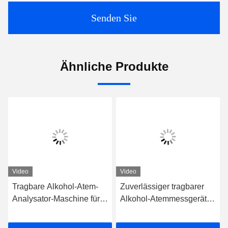
Senden Sie
Ähnliche Produkte
Video
Video
Tragbare Alkohol-Atem-
Zuverlässiger tragbarer
Analysator-Maschine für
Alkohol-Atemmessgerät
schnelle und zuverlässige
mit elektrochemischem
Prüfung Mr Black 1000
Sensor