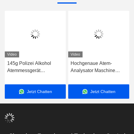
Video
Video
145g Polizei Alkohol
Hochgenaue Atem-
Atemmessgerät
Analysator Maschine
Testmaschine mit
Polizei Qualität Atem-
1500mAh Lithiumbatterie
Analysator Zwei-Modus-
Jetzt Chatten
Jetzt Chatten
Erkennung