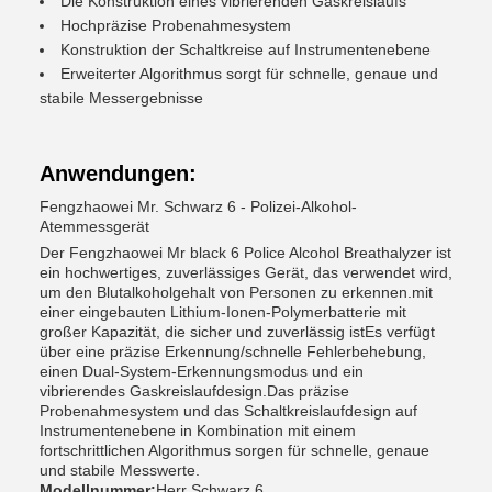
Die Konstruktion eines vibrierenden Gaskreislaufs
Hochpräzise Probenahmesystem
Konstruktion der Schaltkreise auf Instrumentenebene
Erweiterter Algorithmus sorgt für schnelle, genaue und
stabile Messergebnisse
Anwendungen:
Fengzhaowei Mr. Schwarz 6 - Polizei-Alkohol-
Atemmessgerät
Der Fengzhaowei Mr black 6 Police Alcohol Breathalyzer ist
ein hochwertiges, zuverlässiges Gerät, das verwendet wird,
um den Blutalkoholgehalt von Personen zu erkennen.mit
einer eingebauten Lithium-Ionen-Polymerbatterie mit
großer Kapazität, die sicher und zuverlässig istEs verfügt
über eine präzise Erkennung/schnelle Fehlerbehebung,
einen Dual-System-Erkennungsmodus und ein
vibrierendes Gaskreislaufdesign.Das präzise
Probenahmesystem und das Schaltkreislaufdesign auf
Instrumentenebene in Kombination mit einem
fortschrittlichen Algorithmus sorgen für schnelle, genaue
und stabile Messwerte.
Modellnummer:
Herr Schwarz 6