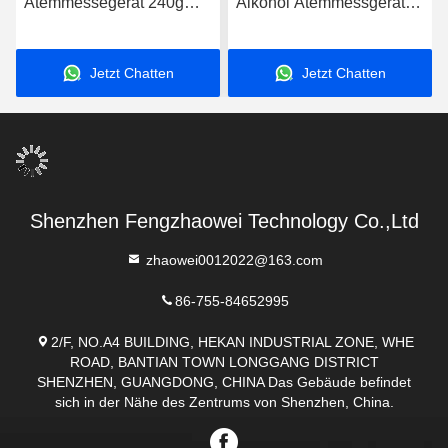
Atemmessegerät 240g
Alkohol Atemmessgerät
Testdistanz 3-5cm
Schlüsselbund Blut
inklusive Batterie
Alkohol Detektor Mr
Jetzt Chatten
Jetzt Chatten
black1000
Shenzhen Fengzhaowei Technology Co.,Ltd
zhaowei0012022@163.com
86-755-84652995
2/F, NO.A4 BUILDING, HEKAN INDUSTRIAL ZONE, WHE
ROAD, BANTIAN TOWN LONGGANG DISTRICT
SHENZHEN, GUANGDONG, CHINA Das Gebäude befindet
sich in der Nähe des Zentrums von Shenzhen, China.