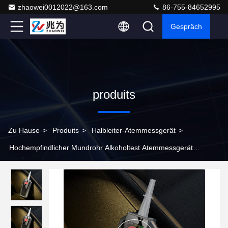
zhaowei0012022@163.com
86-755-84652995
Gespräch
produits
Zu Hause
>
Produits
>
Halbleiter-Atemmessgerät
>
Hochempfindlicher Mundrohr Alkoholtest Atemmessgerät
Nachweisbereich 0,00-400 mg/100 ml