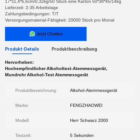
17*11,4*6,6cm/0,32kg/50 Stück eine Karton 50*38*45/14kg
Lieferzeit: 2-35 Arbeitstage
Zahlungsbedingungen: T/T
Versorgungsmaterial-Fähigkeit: 20000 Stück pro Monat
Jetzt Chatten
Produkt-Details
Produktbeschreibung
Hervorheben:
Hochempfindlicher Alkoholtest-Atemmessgerät
,
Mundrohr Alkohol-Test Atemmessgerät
Produktbezeichnung:
Alkohol-Atemmessgerät
Marke:
FENGZHAOWEI
Modell:
Herr Schwarz 2000
Testzeit:
5 Sekunden