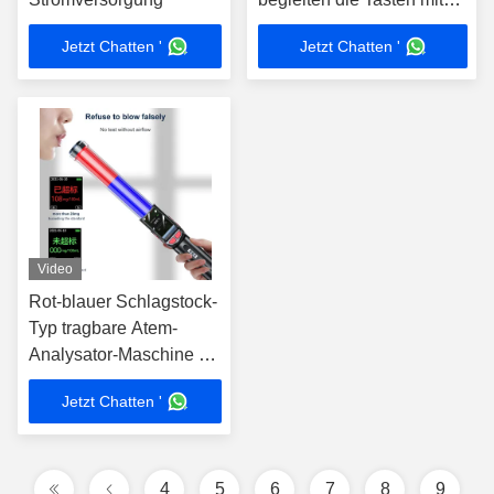
einer Rückkehr-zu-Null-
Jetzt Chatten '
Jetzt Chatten '
Zeit von 10s
Video
Rot-blauer Schlagstock-
Typ tragbare Atem-
Analysator-Maschine mit
elektronischer Pfeife
Jetzt Chatten '
4
5
6
7
8
9