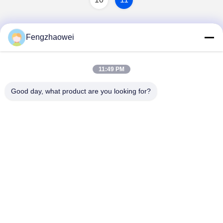
Fengzhaowei
11:49 PM
Good day, what product are you looking for?
Shenzhen Fengzhaowei Technology Co.,Ltd
zhaowei0012022@163.com
86-755-84652995
2/F, NO.A4 BUILDING, HEKAN INDUSTRIAL ZONE, WHE
ROAD, BANTIAN TOWN LONGGANG DISTRICT
SHENZHEN, GUANGDONG, CHINA Das Gebäude befindet
sich in der Nähe des Zentrums von Shenzhen, China.