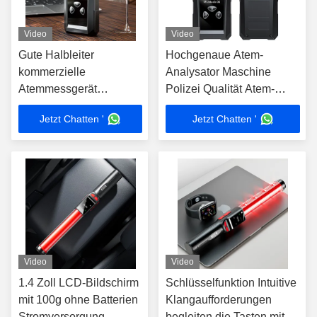
Video
Video
Gute Halbleiter
Hochgenaue Atem-
kommerzielle
Analysator Maschine
Atemmessgerät
Polizei Qualität Atem-
Testmaschine Portable
Analysator Zwei-Modus-
Jetzt Chatten '
Jetzt Chatten '
3000 Test
Erkennung
Aufzeichnungen
Video
Video
1.4 Zoll LCD-Bildschirm
Schlüsselfunktion Intuitive
mit 100g ohne Batterien
Klangaufforderungen
Stromversorgung
begleiten die Tasten mit