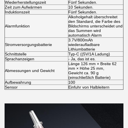
Wiederherstellungszeit
Fünf Sekunden.
Zeit zum Aufwärmen
10 Sekunden.
Induktionszeit
Fünf Sekunden.
Alkoholgehalt überschreitet
den Standard, die Farbe des
Alarmfunktion
Bildschirms unterscheidet und
das Summen wird
automatisch Alarm
3.7V/800mAh
Stromversorgungsbatterie
wiederaufladbare
Lithiumbatterie
Schnittstelle
Typ-C ((5V/1A Ladung)
Sprachanzeigen
- Ja, das ist es.
Länge 126 mm × Breite 62
mm × Höhe 25 mm,
Abmessungen und Gewicht
Gewicht ca. 90 g
(einschließlich Batterie)
Aufbewahrung
100
Sensor
Einfuhr von Halbleitern