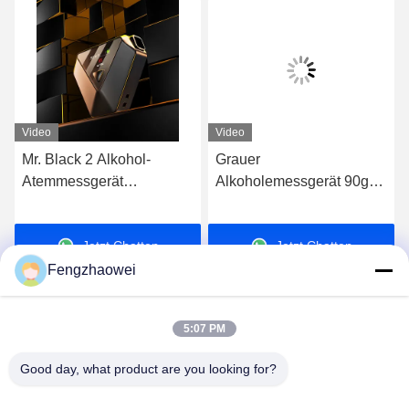
Video
Video
Mr. Black 2 Alkohol-
Grauer
Atemmessgerät
Alkoholemessgerät 90g
52mmX64.5mmX17mm
mit Blasermahnung
Jetzt Chatten
Jetzt Chatten
Fengzhaowei
5:07 PM
Good day, what product are you looking for?
Shenzhen Fengzhaowei Technology Co.,Ltd