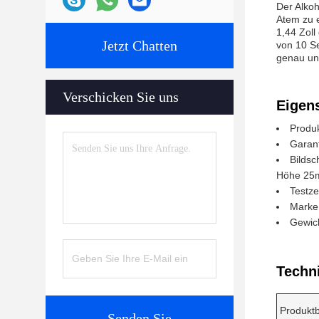
Der Alko
Atem zu 
1,44 Zoll
Jetzt Chatten
von 10 Se
genau und
Verschicken Sie uns
Eigen
Produ
Garant
Bildsc
Höhe 25mm
Testze
Mark
Gewich
Techn
Produkt
Senden Sie