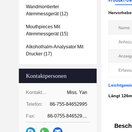
Produkt-Det
Wandmontierter
Hervorheb
Atemmessgerät
(12)
Mouthpieces Mit
Name:
Atemmessgerät
(15)
Anheizz
Alkoholhalm-Analysator Mit
Drucker
(17)
Anzeig
Erfass
Kontaktpersonen
Leichtgewic
Kontaktpersonen:
Miss. Yan
Längt 126m
Telefon:
86-755-84652995
Fax:
86-0755-84652995
Besch