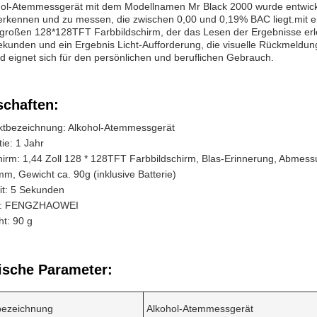
hol-Atemmessgerät mit dem Modellnamen Mr Black 2000 wurde entwicke
erkennen und zu messen, die zwischen 0,00 und 0,19% BAC liegt.mit e
 großen 128*128TFT Farbbildschirm, der das Lesen der Ergebnisse erlei
kunden und ein Ergebnis Licht-Aufforderung, die visuelle Rückmeldun
 eignet sich für den persönlichen und beruflichen Gebrauch.
schaften:
ktbezeichnung: Alkohol-Atemmessgerät
ie: 1 Jahr
hirm: 1,44 Zoll 128 * 128TFT Farbbildschirm, Blas-Erinnerung, Abme
, Gewicht ca. 90g (inklusive Batterie)
it: 5 Sekunden
e: FENGZHAOWEI
t: 90 g
ische Parameter:
bezeichnung
Alkohol-Atemmessgerät