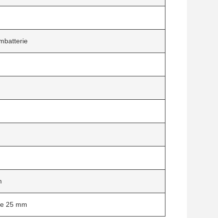
mbatterie
m
he 25 mm