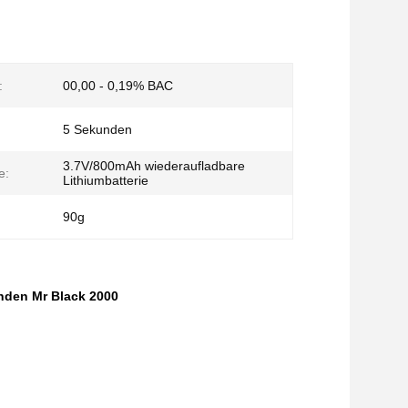
:
00,00 - 0,19% BAC
5 Sekunden
3.7V/800mAh wiederaufladbare
e:
Lithiumbatterie
90g
nden Mr Black 2000