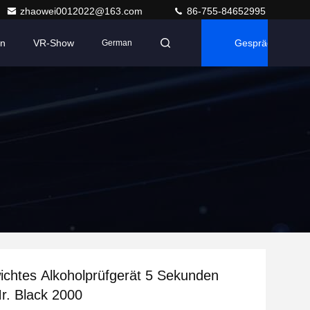
zhaowei0012022@163.com
86-755-84652995
en
VR-Show
Gespräch
German
ichtes Alkoholprüfgerät 5 Sekunden
Mr. Black 2000