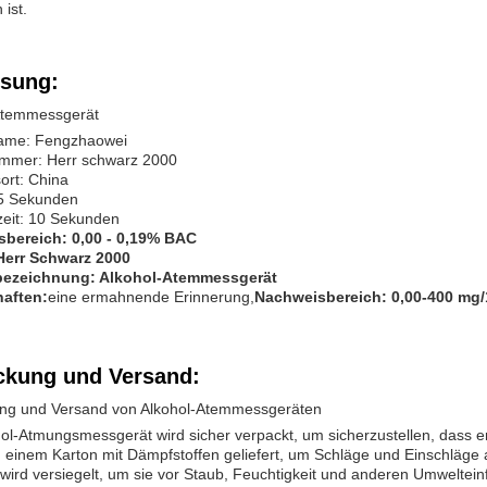
ist.
sung:
Atemmessgerät
ame: Fengzhaowei
mmer: Herr schwarz 2000
ort: China
 5 Sekunden
eit: 10 Sekunden
bereich: 0,00 - 0,19% BAC
Herr Schwarz 2000
bezeichnung: Alkohol-Atemmessgerät
aften:
eine ermahnende Erinnerung,
Nachweisbereich: 0,00-400 mg/
ckung und Versand:
ng und Versand von Alkohol-Atemmessgeräten
ol-Atmungsmessgerät wird sicher verpackt, um sicherzustellen, dass 
n einem Karton mit Dämpfstoffen geliefert, um Schläge und Einschläge
 wird versiegelt, um sie vor Staub, Feuchtigkeit und anderen Umweltein