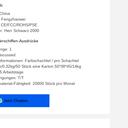
ls
 China
 Fengzhaowei
ng: CE/FCC/ROHS/PSE
: Herr Schwarz 2000
erschiffen-Ausdrücke
enge: 1
discussed
formationen: Farbschachtel / pro Schachtel
/0,32kg/50 Stück eine Karton 50*38*45/14kg
35 Arbeitstage
ngungen: T/T
terial-Fähigkeit: 20000 Stück pro Monat
Jetzt Chatten