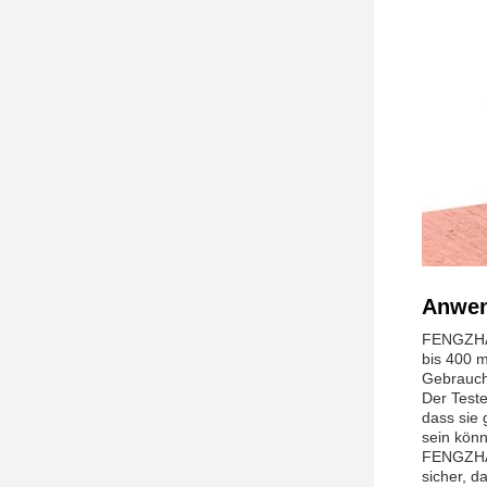
Anwen
FENGZHAOW
bis 400 m
Gebrauch
Der Teste
dass sie 
sein kön
FENGZHAOW
sicher, d