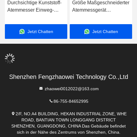
Durchsichtige Kunststoff-
Größe Maßgeschneiderter
Atemmesser Einweg-
Atemmessgerät
Mundstücke Zertifizierung
Mundstücke Transparente
für Lebensmittelkontakt
Geschmacksbeständigkeit
Jetzt Chatten
Jetzt Chatten
Shenzhen Fengzhaowei Technology Co.,Ltd
zhaowei0012022@163.com
86-755-84652995
2/F, NO.A4 BUILDING, HEKAN INDUSTRIAL ZONE, WHE
ROAD, BANTIAN TOWN LONGGANG DISTRICT
SHENZHEN, GUANGDONG, CHINA Das Gebäude befindet
sich in der Nähe des Zentrums von Shenzhen, China.