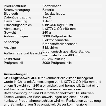
Produktattribut
Spezifikation
Stromversorgung
Batterie
Bluetooth
- Ja, das ist es.
Datenübertragung
Typ C
Gewährleistung
1 Jahr
Erfassungsbereich
0 bis 400 mg/100 ml
Abmessungen
L (377) X OD (46) mm
Gewicht
240 g
Aufzeichnungen
3000 Prüfprotokolle
Elektrochemische
Sensortyp
Brennstoffzellensensor
Anzeige
Bildschirm
Ergonomisch gestaltete Stange,
Außenmaße und Gewicht
maximale Länge 400 mm
Testdistanz
3-5 cm Prüfung
Prüfprotokoll
3000 Prüfprotokolle
Anwendungen:
Die
Fengzhaowei JLL1
Der kommerzielle Alkoholmessgerät
wurde in China mit Abmessungen von L (377) X OD (46) mm und
einem Gewicht von 240 g entwickelt und hergestellt.Es hat einen
elektrochemischen Brennstoffzellensensor mit einer
Batterieversorgung und Bluetooth-KonnektivitätDie intuitiven
Tasten werden von Schallanweisungen begleitet, und ein
konkaver Probenahmeanschluss wird mit Funktionen zur Leitung
und Sammlung von Gas entwickelt.Dieser kommerzielle