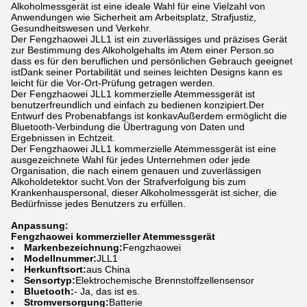
Alkoholmessgerät ist eine ideale Wahl für eine Vielzahl von
Anwendungen wie Sicherheit am Arbeitsplatz, Strafjustiz,
Gesundheitswesen und Verkehr.
Der Fengzhaowei JLL1 ist ein zuverlässiges und präzises Gerät
zur Bestimmung des Alkoholgehalts im Atem einer Person.so
dass es für den beruflichen und persönlichen Gebrauch geeignet
istDank seiner Portabilität und seines leichten Designs kann es
leicht für die Vor-Ort-Prüfung getragen werden.
Der Fengzhaowei JLL1 kommerzielle Atemmessgerät ist
benutzerfreundlich und einfach zu bedienen konzipiert.Der
Entwurf des Probenabfangs ist konkavAußerdem ermöglicht die
Bluetooth-Verbindung die Übertragung von Daten und
Ergebnissen in Echtzeit.
Der Fengzhaowei JLL1 kommerzielle Atemmessgerät ist eine
ausgezeichnete Wahl für jedes Unternehmen oder jede
Organisation, die nach einem genauen und zuverlässigen
Alkoholdetektor sucht.Von der Strafverfolgung bis zum
Krankenhauspersonal, dieser Alkoholmessgerät ist sicher, die
Bedürfnisse jedes Benutzers zu erfüllen.
Anpassung:
Fengzhaowei kommerzieller Atemmessgerät
Markenbezeichnung:
Fengzhaowei
Modellnummer:
JLL1
Herkunftsort:
aus China
Sensortyp:
Elektrochemische Brennstoffzellensensor
Bluetooth:
- Ja, das ist es.
Stromversorgung:
Batterie