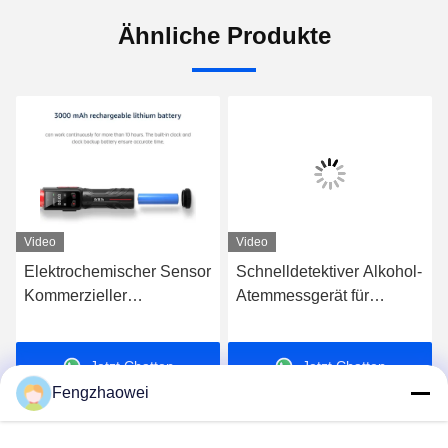
Ähnliche Produkte
Video
Video
Elektrochemischer Sensor
Schnelldetektiver Alkohol-
Kommerzieller
Atemmessgerät für
Atemmessgerät / Rot-
Fahrzeuge
Stab-Atemmessgerät
Jetzt Chatten
Jetzt Chatten
Brennstoffzellensensor
Fengzhaowei