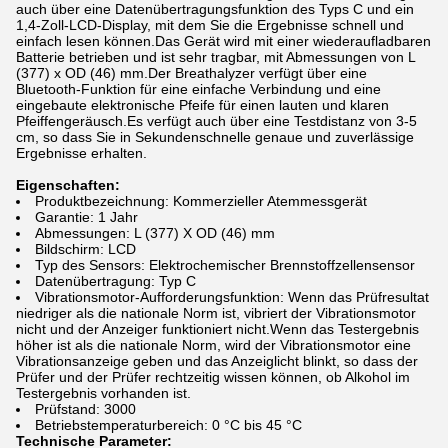
auch über eine Datenübertragungsfunktion des Typs C und ein
1,4-Zoll-LCD-Display, mit dem Sie die Ergebnisse schnell und
einfach lesen können.Das Gerät wird mit einer wiederaufladbaren
Batterie betrieben und ist sehr tragbar, mit Abmessungen von L
(377) x OD (46) mm.Der Breathalyzer verfügt über eine
Bluetooth-Funktion für eine einfache Verbindung und eine
eingebaute elektronische Pfeife für einen lauten und klaren
Pfeiffengeräusch.Es verfügt auch über eine Testdistanz von 3-5
cm, so dass Sie in Sekundenschnelle genaue und zuverlässige
Ergebnisse erhalten.
Eigenschaften:
Produktbezeichnung: Kommerzieller Atemmessgerät
Garantie: 1 Jahr
Abmessungen: L (377) X OD (46) mm
Bildschirm: LCD
Typ des Sensors: Elektrochemischer Brennstoffzellensensor
Datenübertragung: Typ C
Vibrationsmotor-Aufforderungsfunktion: Wenn das Prüfresultat
niedriger als die nationale Norm ist, vibriert der Vibrationsmotor
nicht und der Anzeiger funktioniert nicht.Wenn das Testergebnis
höher ist als die nationale Norm, wird der Vibrationsmotor eine
Vibrationsanzeige geben und das Anzeiglicht blinkt, so dass der
Prüfer und der Prüfer rechtzeitig wissen können, ob Alkohol im
Testergebnis vorhanden ist.
Prüfstand: 3000
Betriebstemperaturbereich: 0 °C bis 45 °C
Technische Parameter: