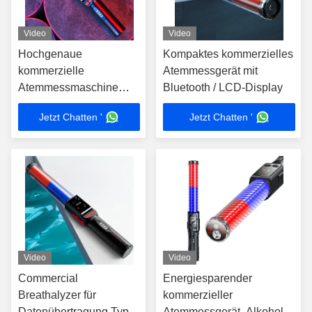
Video
Video
Hochgenaue
Kompaktes kommerzielles
kommerzielle
Atemmessgerät mit
Atemmessmaschine
Bluetooth / LCD-Display
240g 3000
Jetzt Chatten '
Jetzt Chatten '
Prüfprotokolle
Video
Video
Commercial
Energiesparender
Breathalyzer für
kommerzieller
Datenübertragung Typ C
Atemmessgerät, Alkohol-