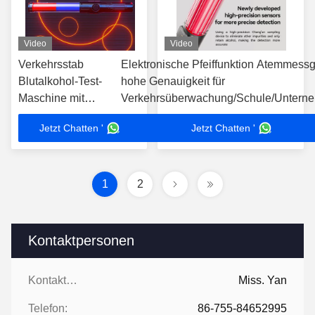
Video
Video
Verkehrsstab
Elektronische Pfeiffunktion Atemmessg
Blutalkohol-Test-
hohe Genauigkeit für
Maschine mit
Verkehrsüberwachung/Schule/Untern
elektronischer
Jetzt Chatten '
Jetzt Chatten '
Pfeifenfunktion
1
2
Kontaktpersonen
Kontaktpersonen:
Miss. Yan
Telefon:
86-755-84652995