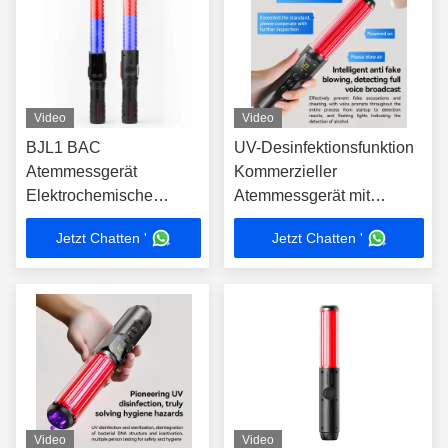
Video
Video
BJL1 BAC
UV-Desinfektionsfunktion
Atemmessgerät
Kommerzieller
Elektrochemische
Atemmessgerät mit
Brennstoffzelle Sensor
einfachem und
Jetzt Chatten '
Jetzt Chatten '
Atemmessgerät 0-180
benutzerfreundlichem
mg/100 mI
Design
Video
Video