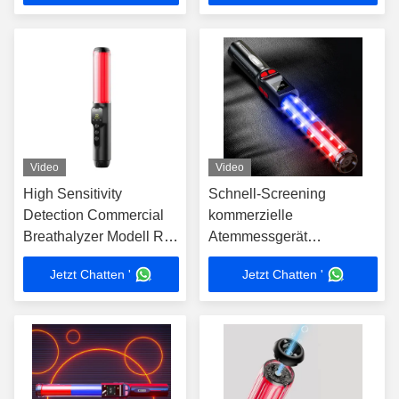
Video
Video
High Sensitivity
Schnell-Screening
Detection Commercial
kommerzielle
Breathalyzer Modell RG-
Atemmessgerät
5 mit hoher Genauigkeit
Schlagstock Blasen
Jetzt Chatten '
Jetzt Chatten '
Atemmessgerät für
Fabrikteam