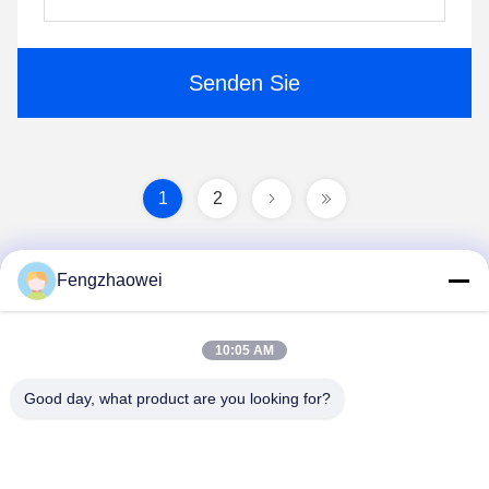
Senden Sie
1
2
Fengzhaowei
10:05 AM
Good day, what product are you looking for?
Shenzhen Fengzhaowei Technology Co.,Ltd
zhaowei0012022@163.com