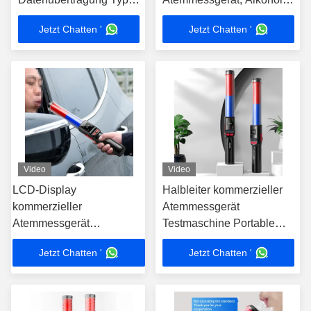
für den Bereich von 0-
Test-Atemmessgerät mit
Jetzt Chatten '
Jetzt Chatten '
400 mg/100 ml
90000 Testdaten
Video
Video
LCD-Display
Halbleiter kommerzieller
kommerzieller
Atemmessgerät
Atemmessgerät
Testmaschine Portable
Schlagstock-Typ
3000 Prüfprotokolle
Jetzt Chatten '
Jetzt Chatten '
Elektrochemischer
Brennstoffzellentemperator