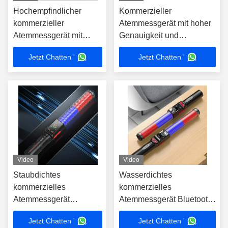
Hochempfindlicher
Kommerzieller
kommerzieller
Atemmessgerät mit hoher
Atemmessgerät mit
Genauigkeit und
LCD-Display
CE/FCC/ROHS-Zertifikat
Jetzt Chatten '
Jetzt Chatten '
Video
Video
Staubdichtes
Wasserdichtes
kommerzielles
kommerzielles
Atemmessgerät
Atemmessgerät Bluetooth
Alkoholprüfer 90000
mit Tasten / USB-
Jetzt Chatten '
Jetzt Chatten '
Prüfprotokolle BJL1
Schnittstellen