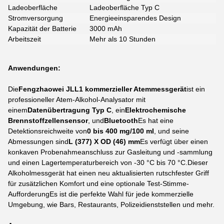
Ladeoberfläche
Ladeoberfläche Typ C
Stromversorgung
Energieeinsparendes Design
Kapazität der Batterie
3000 mAh
Arbeitszeit
Mehr als 10 Stunden
Anwendungen:
Die
Fengzhaowei JLL1 kommerzieller Atemmessgerät
ist ein
professioneller Atem-Alkohol-Analysator mit
einem
Datenübertragung Typ C
, ein
Elektrochemische
Brennstoffzellensensor
, und
Bluetooth
Es hat eine
Detektionsreichweite von
0 bis 400 mg/100 ml
, und seine
Abmessungen sind
L (377) X OD (46) mm
Es verfügt über einen
konkaven Probenahmeanschluss zur Gasleitung und -sammlung
und einen Lagertemperaturbereich von -30 °C bis 70 °C.Dieser
Alkoholmessgerät hat einen neu aktualisierten rutschfester Griff
für zusätzlichen Komfort und eine optionale Test-Stimme-
AufforderungEs ist die perfekte Wahl für jede kommerzielle
Umgebung, wie Bars, Restaurants, Polizeidienststellen und mehr.