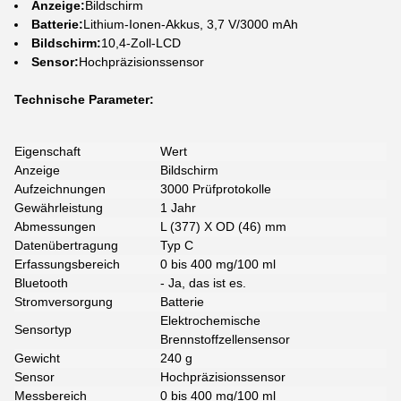
Anzeige:
Bildschirm
Batterie:
Lithium-Ionen-Akkus, 3,7 V/3000 mAh
Bildschirm:
10,4-Zoll-LCD
Sensor:
Hochpräzisionssensor
Technische Parameter:
Eigenschaft
Wert
Anzeige
Bildschirm
Aufzeichnungen
3000 Prüfprotokolle
Gewährleistung
1 Jahr
Abmessungen
L (377) X OD (46) mm
Datenübertragung
Typ C
Erfassungsbereich
0 bis 400 mg/100 ml
Bluetooth
- Ja, das ist es.
Stromversorgung
Batterie
Elektrochemische
Sensortyp
Brennstoffzellensensor
Gewicht
240 g
Sensor
Hochpräzisionssensor
Messbereich
0 bis 400 mg/100 ml