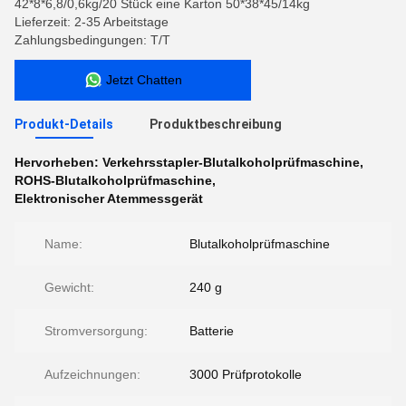
42*8*6,8/0,6kg/20 Stück eine Karton 50*38*45/14kg
Lieferzeit: 2-35 Arbeitstage
Zahlungsbedingungen: T/T
Jetzt Chatten
Produkt-Details
Produktbeschreibung
Hervorheben:
Verkehrsstapler-Blutalkoholprüfmaschine
,
ROHS-Blutalkoholprüfmaschine
,
Elektronischer Atemmessgerät
Name:
Blutalkoholprüfmaschine
Gewicht:
240 g
Stromversorgung:
Batterie
Aufzeichnungen:
3000 Prüfprotokolle