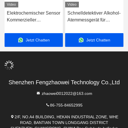
Video
Video
Elektrochemischer Sensor
Schnelldetektiver Alkohol-
Kommerzieller
Atemmessgerät für
Atemmessgerät / Rot-
Fahrzeuge
Stab-Atemmessgerät
Jetzt Chatten
Jetzt Chatten
Brennstoffzellensensor
Shenzhen Fengzhaowei Technology Co.,Ltd
zhaowei0012022@163.com
86-755-84652995
2/F, NO.A4 BUILDING, HEKAN INDUSTRIAL ZONE, WHE
ROAD, BANTIAN TOWN LONGGANG DISTRICT